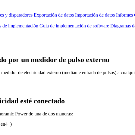
es y disparadores
Exportación de datos
Importación de datos
Informes
as de implementación
Guía de implementación de software
Diagramas de
do por un medidor de pulso externo
medidor de electricidad externo (mediante entrada de pulsos) a cualqu
icidad esté conectado
anoramic Power de una de dos maneras:
Gen4+)