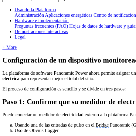
Usando la Plataforma
Administración
Aplicaciones energéticas
Centro de notificacion
Hardware e implementación
Preguntas frecuentes (FAQ)
Hojas de datos de hardware y guí
Demostraciones interactivas
Legal
+ More
Configuración de un dispositivo monitorea
La plataforma de software Panoramic Power ahora permite asignar un 
eléctrica
para representar mejor el total del sitio.
El proceso de configuración es sencillo y se divide en tres pasos:
Paso 1: Confirme que su medidor de electr
Puede conectar un medidor de electricidad externo a la plataforma P
Usando una de las entradas de pulso en el
Bridge
Panoramic (
Uso de Obvius Logger