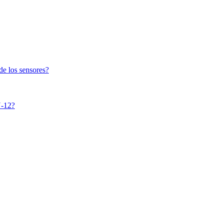
 de los sensores?
N-12?