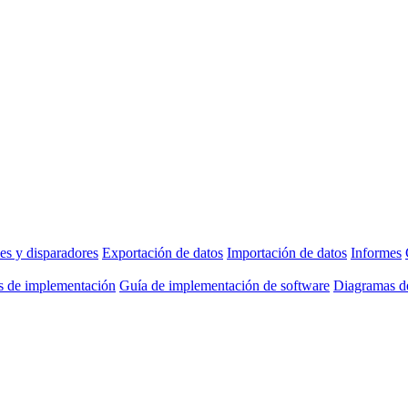
es y disparadores
Exportación de datos
Importación de datos
Informes
as de implementación
Guía de implementación de software
Diagramas de