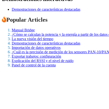
Demostraciones de características destacadas
Popular Articles
Manual Bridge
¿Cómo se calculan la potencia y la energía a partir de los datos
La nueva visión del tiempo
Demostraciones de características destacadas
Importación de datos operativos
¿Cuál es la precisión de medición de los sensores PAN-10/PA
Exportar trabajos: configuración
Explicación del RSSI y el nivel de ruido
Panel de control de la cuenta