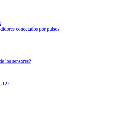
s
didores conectados por pulsos
 de los sensores?
N-12?