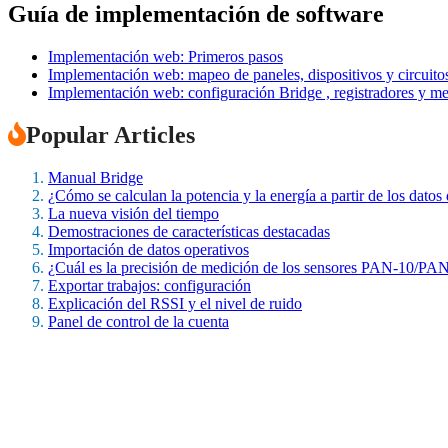
Guía de implementación de software
Implementación web: Primeros pasos
Implementación web: mapeo de paneles, dispositivos y circuito
Implementación web: configuración Bridge , registradores y me
Popular Articles
Manual Bridge
¿Cómo se calculan la potencia y la energía a partir de los datos
La nueva visión del tiempo
Demostraciones de características destacadas
Importación de datos operativos
¿Cuál es la precisión de medición de los sensores PAN-10/PA
Exportar trabajos: configuración
Explicación del RSSI y el nivel de ruido
Panel de control de la cuenta