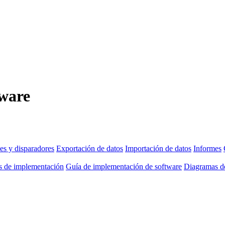
tware
es y disparadores
Exportación de datos
Importación de datos
Informes
as de implementación
Guía de implementación de software
Diagramas de