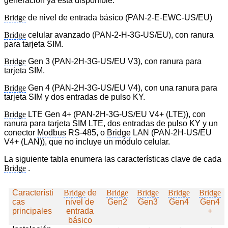
generación ya está disponible:
Bridge
de nivel de entrada básico
(PAN-2-E-EWC-US/EU)
Bridge
celular avanzado
(PAN-2-H-3G-US/EU), con ranura
para tarjeta SIM.
Bridge
Gen 3
(PAN-2H-3G-US/EU V3), con ranura para
tarjeta SIM.
Bridge
Gen 4
(PAN-2H-3G-US/EU V4), con una ranura para
tarjeta SIM y dos entradas de pulso KY.
Bridge
LTE Gen 4+
(PAN-2H-3G-US/EU V4+ (LTE)), con
ranura para tarjeta SIM LTE, dos entradas de pulso KY y un
conector
Modbus
RS-485, o
Bridge
LAN (PAN-2H-US/EU
V4+ (LAN)), que no incluye un módulo celular.
La siguiente tabla enumera las características clave de cada
Bridge
.
Característi
Bridge
de
Bridge
Bridge
Bridge
Bridge
cas
nivel de
Gen2
Gen3
Gen4
Gen4
principales
entrada
+
básico