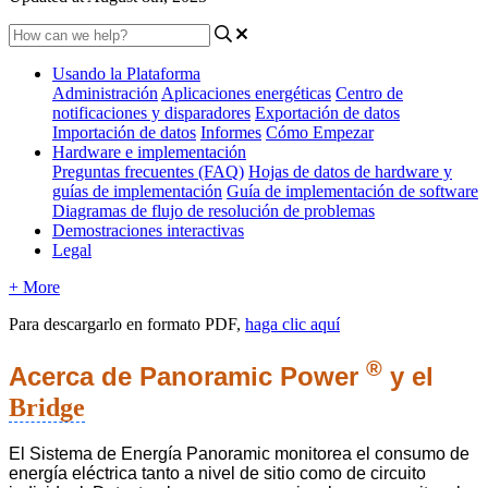
Usando la Plataforma
Administración
Aplicaciones energéticas
Centro de
notificaciones y disparadores
Exportación de datos
Importación de datos
Informes
Cómo Empezar
Hardware e implementación
Preguntas frecuentes (FAQ)
Hojas de datos de hardware y
guías de implementación
Guía de implementación de software
Diagramas de flujo de resolución de problemas
Demostraciones interactivas
Legal
+ More
Para descargarlo en formato PDF,
haga clic aquí
®
Acerca de Panoramic Power
y el
Bridge
El Sistema de Energía Panoramic monitorea el consumo de
energía eléctrica tanto a nivel de sitio como de circuito