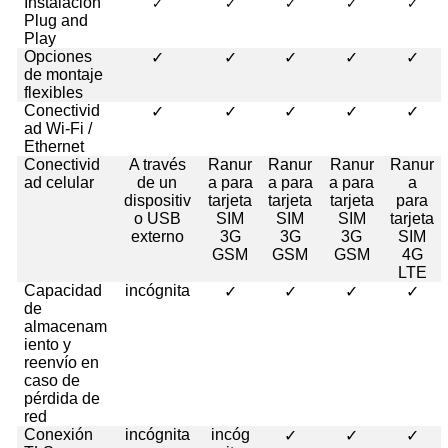
Instalación
✓
✓
✓
✓
✓
Plug and
Play
Opciones
✓
✓
✓
✓
✓
de montaje
flexibles
Conectivid
✓
✓
✓
✓
✓
ad Wi-Fi /
Ethernet
Conectivid
A través
Ranur
Ranur
Ranur
Ranur
ad celular
de un
a para
a para
a para
a
dispositiv
tarjeta
tarjeta
tarjeta
para
o USB
SIM
SIM
SIM
tarjeta
externo
3G
3G
3G
SIM
GSM
GSM
GSM
4G
LTE
Capacidad
incógnita
✓
✓
✓
✓
de
almacenam
iento y
reenvío en
caso de
pérdida de
red
Conexión
incógnita
incóg
✓
✓
✓