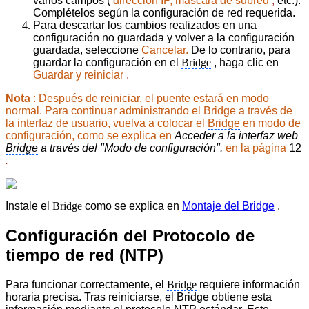
varios campos (
dirección IP, máscara de subred
,
etc.).
Complételos según la configuración de red requerida.
Para descartar los cambios realizados en una
configuración no guardada y volver a la configuración
guardada, seleccione
Cancelar.
De lo contrario, para
guardar la configuración en el
Bridge
, haga clic en
Guardar y reiniciar
.
Nota
: Después de reiniciar, el
puente estará en modo
normal. Para continuar administrando el
Bridge
a través de
la interfaz de usuario, vuelva a colocar el
Bridge
en modo de
configuración, como se explica en
Acceder a la interfaz web
Bridge
a través del "Modo de configuración".
en la página
12
.
Instale el
Bridge
como se explica en
Montaje del
Bridge
.
Configuración del Protocolo de
tiempo de red (NTP)
Para funcionar correctamente, el
Bridge
requiere información
horaria precisa. Tras reiniciarse, el
Bridge
obtiene esta