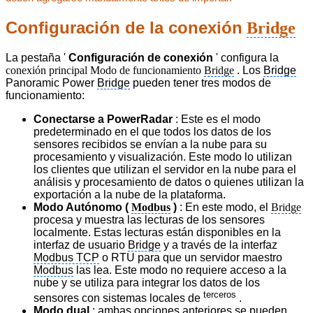
Configuración de la conexión
Bridge
La pestaña '
Configuración de conexión
' configura la
conexión principal
Modo de funcionamiento
Bridge
. Los
Bridge
Panoramic Power
Bridge
pueden tener tres modos de
funcionamiento:
Conectarse a PowerRadar
: Este es el modo
predeterminado en el que todos los datos de los
sensores recibidos se envían a la nube para su
procesamiento y visualización. Este modo lo utilizan
los clientes que utilizan el servidor en la nube para el
análisis y procesamiento de datos o quienes utilizan la
exportación a la nube de la plataforma.
Modo Autónomo (
Modbus
)
: En este modo, el
Bridge
procesa y muestra las lecturas de los sensores
localmente. Estas lecturas están disponibles en la
interfaz de usuario
Bridge
y a través de
la interfaz
Modbus TCP
o RTU para que un servidor maestro
Modbus
las lea. Este modo no requiere acceso a la
nube y se utiliza para integrar los datos de los
terceros
sensores con sistemas locales de
.
Modo dual
: ambas opciones anteriores se pueden