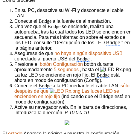
Cómo proceder
En su PC, desactive su Wi-Fi y desconecte el cable
LAN.
Conecte el
Bridge
a la fuente de alimentación.
Una vez que el
Bridge
se enciende, realiza una
autoprueba, tras la cual todos los LED se encienden en
secuencia. Para más información sobre el estado de
los LED, consulte "Descripción de los LED
Bridge
" en
la página anterior.
Asegúrese de que
no haya ningún dispositivo USB
conectado al puerto USB del
Bridge
.
Presione el
botón Configuración
botón durante
aproximadamente
5 segundos
,
hasta el
La luz LED se enciende en rojo fijo. El
Bridge
está
ahora en modo de configuración (Config).
Conecte el
Bridge
a la PC mediante el cable LAN,
sólo
después de que
Las luces LED se
encienden en rojo fijo
(indicando que el
Bridge
está en
modo de configuración).
Active su navegador web. En la barra de direcciones,
introduzca la dirección IP
10.0.0.10
.
El
estado
Aparece la página y muestra la
configuración