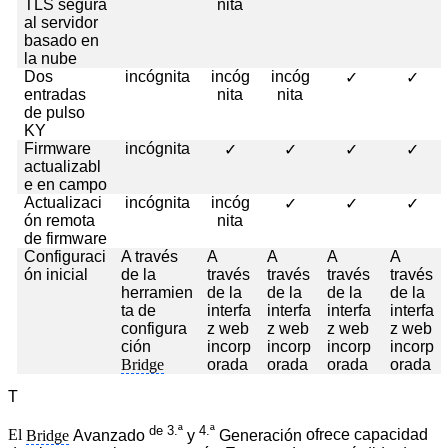
TLS segura
nita
al servidor
basado en
la nube
Dos
incógnita
incóg
incóg
✓
✓
entradas
nita
nita
de pulso
KY
Firmware
incógnita
✓
✓
✓
✓
actualizabl
e en campo
Actualizaci
incógnita
incóg
✓
✓
✓
ón remota
nita
de firmware
Configuraci
A través
A
A
A
A
ón inicial
de la
través
través
través
través
herramien
de la
de la
de la
de la
ta de
interfa
interfa
interfa
interfa
configura
z web
z web
z web
z web
ción
incorp
incorp
incorp
incorp
Bridge
orada
orada
orada
orada
T
de 3.ª
4.ª
El
Bridge
Avanzado
y
Generación
ofrece capacidad