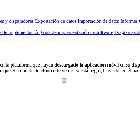
es y disparadores
Exportación de datos
Importación de datos
Informes
as de implementación
Guía de implementación de software
Diagramas de
s en la plataforma que hayan
descargado la aplicación móvil
en su
disp
que el icono del teléfono esté verde. Si está negro, haga clic en él para