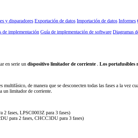
es y disparadores
Exportación de datos
Importación de datos
Informes
as de implementación
Guía de implementación de software
Diagramas de
ar en serie un
dispositivo limitador de corriente
.
Los portafusibles 
les multifásico, de manera que se desconecten todas las fases a la vez c
 un limitador de corriente.
a 2 fases, LPSC0003Z para 3 fases)
U para 2 fases, CHCC3DU para 3 fases)