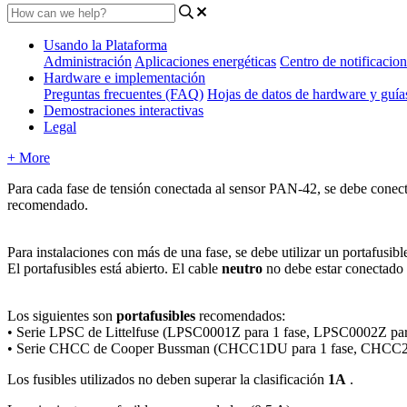
Usando la Plataforma
Administración
Aplicaciones energéticas
Centro de notificacion
Hardware e implementación
Preguntas frecuentes (FAQ)
Hojas de datos de hardware y guí
Demostraciones interactivas
Legal
+ More
Para cada fase de tensión conectada al sensor PAN-42, se debe conect
recomendado.
Para instalaciones con más de una fase, se debe utilizar un portafusib
El portafusibles está abierto. El cable
neutro
no debe estar conectado a
Los siguientes son
portafusibles
recomendados:
• Serie LPSC de Littelfuse (LPSC0001Z para 1 fase, LPSC0002Z par
• Serie CHCC de Cooper Bussman (CHCC1DU para 1 fase, CHCC2D
Los fusibles utilizados no deben superar la clasificación
1A
.