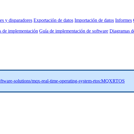
es y disparadores
Exportación de datos
Importación de datos
Informes
as de implementación
Guía de implementación de software
Diagramas de
ftware-solutions/mqx-real-time-operating-system-rtos:MQXRTOS