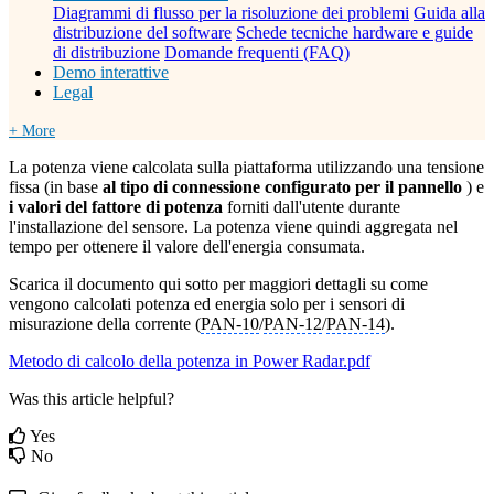
Diagrammi di flusso per la risoluzione dei problemi
Guida alla
distribuzione del software
Schede tecniche hardware e guide
di distribuzione
Domande frequenti (FAQ)
Demo interattive
Legal
+ More
La potenza viene calcolata sulla piattaforma utilizzando una tensione
fissa (in base
al tipo di connessione configurato per il pannello
) e
i valori del fattore di potenza
forniti dall'utente durante
l'installazione del sensore. La potenza viene quindi aggregata nel
tempo per ottenere il valore dell'energia consumata.
Scarica il documento qui sotto per maggiori dettagli su come
vengono calcolati potenza ed energia solo per i sensori di
misurazione della corrente (
PAN-10
/
PAN-12
/
PAN-14
).
Metodo di calcolo della potenza in Power Radar.pdf
Was this article helpful?
Yes
No