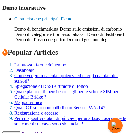
Demo interattive
Caratteristiche principali Demo
Demo di benchmarking Demo sulle emissioni di carbonio
Demo di categorie e tipi personalizzati Demo di dashboard
Demo del flusso energetico Demo di gestione deg
Popular Articles
La nuova visione del tempo
Dashboard
Come vengono calcolati potenza ed energia dai dati dei
sensori?
Spiegazione di RSSI e rumore di fondo
Quale piano dati mensile consigli per le schede SIM per
Cellular Bridge ?
Mappa termica
Quali CT sono compatibili con Sensor PAN-14?
Registrazione e accesso
Per i dispositivi dotati di più cavi per una fase, cosa succede
se i carichi sul cavo sono sbilanciati?