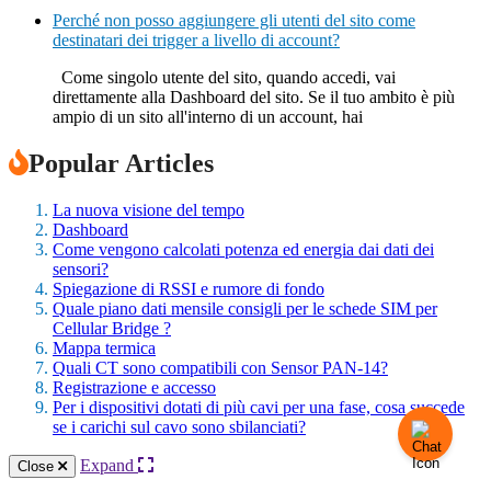
Perché non posso aggiungere gli utenti del sito come
destinatari dei trigger a livello di account?
Come singolo utente del sito, quando accedi, vai
direttamente alla Dashboard del sito. Se il tuo ambito è più
ampio di un sito all'interno di un account, hai
Popular Articles
La nuova visione del tempo
Dashboard
Come vengono calcolati potenza ed energia dai dati dei
sensori?
Spiegazione di RSSI e rumore di fondo
Quale piano dati mensile consigli per le schede SIM per
Cellular Bridge ?
Mappa termica
Quali CT sono compatibili con Sensor PAN-14?
Registrazione e accesso
Per i dispositivi dotati di più cavi per una fase, cosa succede
se i carichi sul cavo sono sbilanciati?
Expand
Close