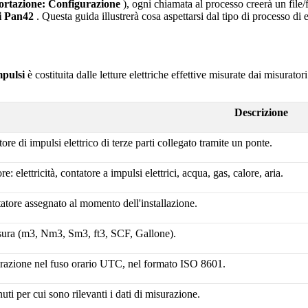
portazione: Configurazione
), ogni chiamata al processo creerà un file/fl
i
Pan42
. Questa guida illustrerà cosa aspettarsi dal tipo di processo di
mpulsi
è costituita dalle letture elettriche effettive misurate dai misurator
Descrizione
ore di impulsi elettrico di terze parti collegato tramite un ponte.
re: elettricità, contatore a impulsi elettrici, acqua, gas, calore, aria.
tore assegnato al momento dell'installazione.
isura (m3, Nm3, Sm3, ft3, SCF, Gallone).
urazione nel fuso orario UTC, nel formato ISO 8601.
ti per cui sono rilevanti i dati di misurazione.