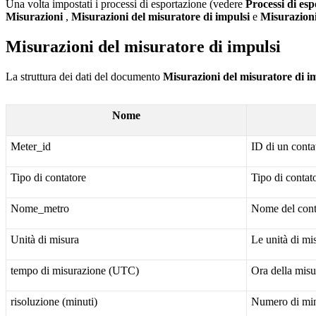
Una volta impostati i processi di esportazione (vedere
Processi di es
Misurazioni
,
Misurazioni
del misuratore di
impulsi
e
Misurazion
Misurazioni del misuratore di impulsi
La struttura dei dati del documento
Misurazioni
del misuratore di
i
Nome
Meter_id
ID di un contat
Tipo di contatore
Tipo di contato
Nome_metro
Nome del conta
Unità di misura
Le unità di m
tempo di misurazione (UTC)
Ora della mis
risoluzione (minuti)
Numero di minu