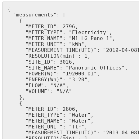
{

  "measurements": [

    {

      "METER_ID": 2796,

      "METER_TYPE": "Electricity",

      "METER_NAME": "M1_LG_Pano_1",

      "METER_UNIT": "kWh",

      "MEASUREMENT_TIME(UTC)": "2019-04-08T17:10:00Z",

      "RESOLUTION(min)": 1,

      "SITE_ID": 3026,

      "SITE_NAME": "Panoramic Offices",

      "POWER(W)": "192000.01",

      "ENERGY(Wh)": "3.20",

      "FLOW": "N/A",

      "VOLUME": "N/A"

    },

    {

      "METER_ID": 2806,

      "METER_TYPE": "Water",

      "METER_NAME": "Water",

      "METER_UNIT": "ft³",

      "MEASUREMENT_TIME(UTC)": "2019-04-08T17:13:00Z",

      "RESOLUTION(min)": 1,
