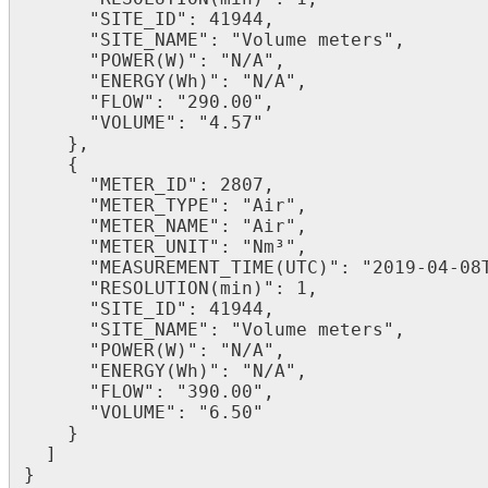
      "SITE_ID": 41944,

      "SITE_NAME": "Volume meters",

      "POWER(W)": "N/A",

      "ENERGY(Wh)": "N/A",

      "FLOW": "290.00",

      "VOLUME": "4.57"

    },

    {

      "METER_ID": 2807,

      "METER_TYPE": "Air",

      "METER_NAME": "Air",

      "METER_UNIT": "Nm³",

      "MEASUREMENT_TIME(UTC)": "2019-04-08T17:10:00Z",

      "RESOLUTION(min)": 1,

      "SITE_ID": 41944,

      "SITE_NAME": "Volume meters",

      "POWER(W)": "N/A",

      "ENERGY(Wh)": "N/A",

      "FLOW": "390.00",

      "VOLUME": "6.50"

    }

  ]
