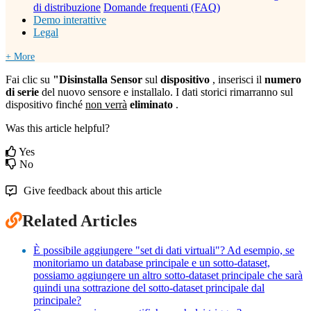
di distribuzione
Domande frequenti (FAQ)
Demo interattive
Legal
+ More
Fai clic su
"Disinstalla Sensor
sul
dispositivo
, inserisci il
numero
di serie
del nuovo sensore e installalo. I dati storici rimarranno sul
dispositivo finché
non verrà
eliminato
.
Was this article helpful?
Yes
No
Give feedback about this article
Related Articles
È possibile aggiungere "set di dati virtuali"? Ad esempio, se
monitoriamo un database principale e un sotto-dataset,
possiamo aggiungere un altro sotto-dataset principale che sarà
quindi una sottrazione del sotto-dataset principale dal
principale?