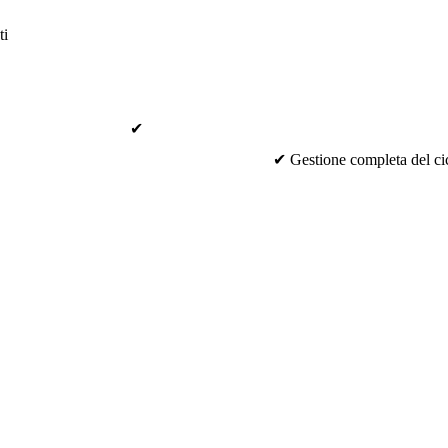
ti
✔
✔ Gestione completa del cic