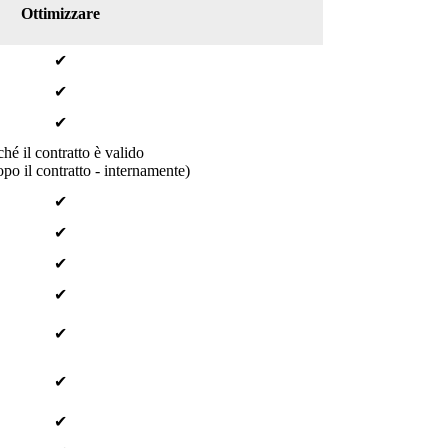
Ottimizzare
✔
✔
✔
hé il contratto è valido
po il contratto - internamente)
✔
✔
✔
✔
✔
✔
✔