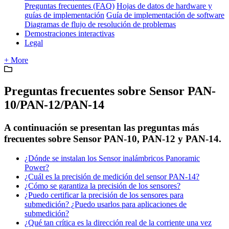
Preguntas frecuentes (FAQ)
Hojas de datos de hardware y
guías de implementación
Guía de implementación de software
Diagramas de flujo de resolución de problemas
Demostraciones interactivas
Legal
+ More
Preguntas frecuentes sobre Sensor PAN-
10/PAN-12/PAN-14
A continuación se presentan las preguntas más
frecuentes sobre Sensor PAN-10, PAN-12 y PAN-14.
¿Dónde se instalan los Sensor inalámbricos Panoramic
Power?
¿Cuál es la precisión de medición del sensor PAN-14?
¿Cómo se garantiza la precisión de los sensores?
¿Puedo certificar la precisión de los sensores para
submedición? ¿Puedo usarlos para aplicaciones de
submedición?
¿Qué tan crítica es la dirección real de la corriente una vez