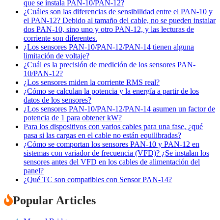
que se instala PAN-10/PAN-12?
¿Cuáles son las diferencias de sensibilidad entre el PAN-10 y
el PAN-12? Debido al tamaño del cable, no se pueden instalar
dos PAN-10, sino uno y otro PAN-12, y las lecturas de
corriente son diferentes.
¿Los sensores PAN-10/PAN-12/PAN-14 tienen alguna
limitación de voltaje?
¿Cuál es la precisión de medición de los sensores PAN-
10/PAN-12?
¿Los sensores miden la corriente RMS real?
¿Cómo se calculan la potencia y la energía a partir de los
datos de los sensores?
¿Los sensores PAN-10/PAN-12/PAN-14 asumen un factor de
potencia de 1 para obtener kW?
Para los dispositivos con varios cables para una fase, ¿qué
pasa si las cargas en el cable no están equilibradas?
¿Cómo se comportan los sensores PAN-10 y PAN-12 en
sistemas con variador de frecuencia (VFD)? ¿Se instalan los
sensores antes del VFD en los cables de alimentación del
panel?
¿Qué TC son compatibles con Sensor PAN-14?
Popular Articles